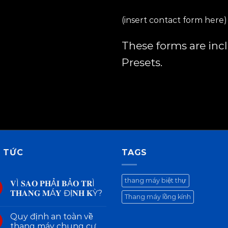
(insert contact form here)
These forms are inc
Presets.
N TỨC
TAGS
thang máy biệt thự
𝐕Ì 𝐒𝐀𝐎 𝐏𝐇Ả𝐈 𝐁Ả𝐎 𝐓𝐑Ì
𝐓𝐇𝐀𝐍𝐆 𝐌Á𝐘 ĐỊ𝐍𝐇 𝐊Ỳ?
Thang máy lồng kính
Quy định an toàn về
thang máy chung cư