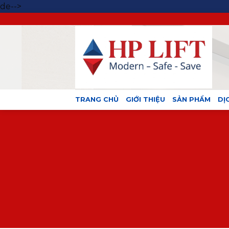
Skip
de-->
to
content
TRANG CHỦ
GIỚI THIỆU
SẢN PHẨM
DỊ
Create 