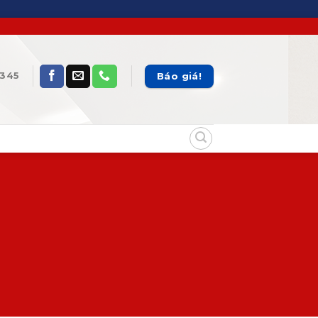
Báo giá!
345
t Form 7