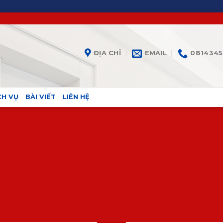
ĐỊA CHỈ
EMAIL
0814345
CH VỤ
BÀI VIẾT
LIÊN HỆ
CREATE POWERFUL FORMS
Powerful forms with the integrated Contac
Plugin.