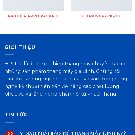
ANOTHER PRINT PACKAGE
FL3 PRINT PACKAGE
GIỚI THIỆU
HPLIFT là doanh nghiệp thang máy chuyên tạo ra
những sản phẩm thang máy gia đình. Chúng tôi
cam kết không ngừng nâng cao và vận dụng công
nghệ kỹ thuật tiên tiến để nâng cao chất lượng
phục vụ và lắng nghe phản hồi từ khách hàng.
TIN TỨC
𝐕Ì 𝐒𝐀𝐎 𝐏𝐇Ả𝐈 𝐁Ả𝐎 𝐓𝐑Ì 𝐓𝐇𝐀𝐍𝐆 𝐌Á𝐘 ĐỊ𝐍𝐇 𝐊Ỳ?
22