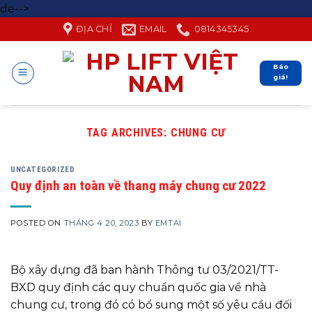
Skip
de-->
to
ĐỊA CHỈ
EMAIL
0814345345
content
Báo
giá!
TAG ARCHIVES:
CHUNG CƯ
UNCATEGORIZED
Quy định an toàn về thang máy chung cư 2022
POSTED ON
THÁNG 4 20, 2023
BY
EMTAI
Bộ xây dựng đã ban hành Thông tư 03/2021/TT-
BXD quy định các quy chuẩn quốc gia về nhà
chung cư, trong đó có bổ sung một số yêu cầu đối