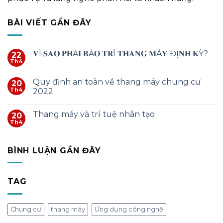
BÀI VIẾT GẦN ĐÂY
𝐕Ì 𝐒𝐀𝐎 𝐏𝐇Ả𝐈 𝐁Ả𝐎 𝐓𝐑Ì 𝐓𝐇𝐀𝐍𝐆 𝐌Á𝐘 ĐỊ𝐍𝐇 𝐊Ỳ?
22
Th4
Quy định an toàn về thang máy chung cư
20
Th4
2022
Thang máy và trí tuệ nhân tạo
20
Th4
BÌNH LUẬN GẦN ĐÂY
TAG
Chung cư
thang máy
Ứng dụng công nghệ