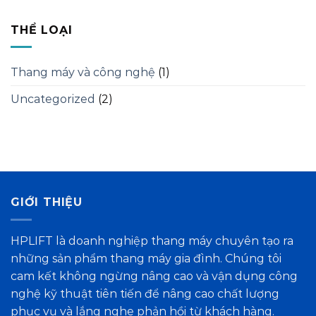
THỂ LOẠI
Thang máy và công nghệ
(1)
Uncategorized
(2)
GIỚI THIỆU
HPLIFT là doanh nghiệp thang máy chuyên tạo ra
những sản phẩm thang máy gia đình. Chúng tôi
cam kết không ngừng nâng cao và vận dụng công
nghệ kỹ thuật tiên tiến để nâng cao chất lượng
phục vụ và lắng nghe phản hồi từ khách hàng.