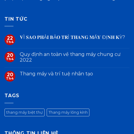
TIN TỨC
𝐕Ì 𝐒𝐀𝐎 𝐏𝐇Ả𝐈 𝐁Ả𝐎 𝐓𝐑Ì 𝐓𝐇𝐀𝐍𝐆 𝐌Á𝐘 ĐỊ𝐍𝐇 𝐊Ỳ?
22
Th4
Quy định an toàn về thang máy chung cư
20
Th4
2022
Thang máy và trí tuệ nhân tạo
20
Th4
TAGS
thang máy biệt thự
Thang máy lồng kính
THÔNG TIN LIÊN HỆ